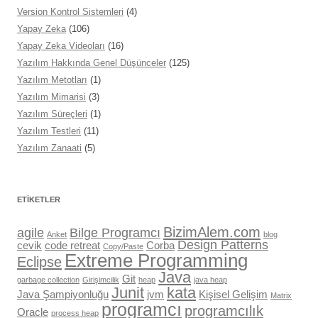
Version Kontrol Sistemleri
(4)
Yapay Zeka
(106)
Yapay Zeka Videoları
(16)
Yazılım Hakkında Genel Düşünceler
(125)
Yazılım Metotları
(1)
Yazılım Mimarisi
(3)
Yazılım Süreçleri
(1)
Yazılım Testleri
(11)
Yazılım Zanaati
(5)
ETIKETLER
BizimAlem.com
agile
Bilge Programcı
Anket
blog
Design Patterns
cevik
code retreat
Corba
Copy/Paste
Extreme Programming
Eclipse
Java
Git
garbage collection
Girişimcilik
heap
java heap
Junit
kata
Java Şampiyonluğu
jvm
Kişisel Gelişim
Matrix
programcı
programcılık
Oracle
process heap