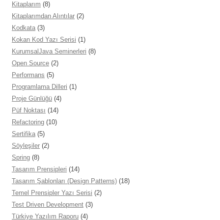
Kitaplarım
(8)
Kitaplarımdan Alıntılar
(2)
Kodkata
(3)
Kokan Kod Yazı Serisi
(1)
KurumsalJava Seminerleri
(8)
Open Source
(2)
Performans
(5)
Programlama Dilleri
(1)
Proje Günlüğü
(4)
Püf Noktası
(14)
Refactoring
(10)
Sertifika
(5)
Söyleşiler
(2)
Spring
(8)
Tasarım Prensipleri
(14)
Tasarım Şablonları (Design Patterns)
(18)
Temel Prensipler Yazı Serisi
(2)
Test Driven Development
(3)
Türkiye Yazılım Raporu
(4)