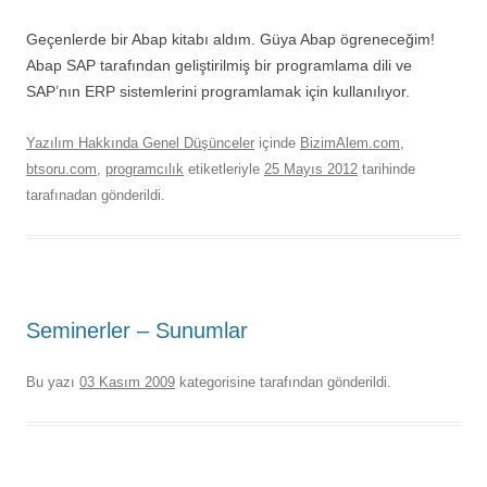
Geçenlerde bir Abap kitabı aldım. Güya Abap ögreneceğim!
Abap SAP tarafından geliştirilmiş bir programlama dili ve
SAP’nın ERP sistemlerini programlamak için kullanılıyor.
Yazılım Hakkında Genel Düşünceler
içinde
BizimAlem.com
,
btsoru.com
,
programcılık
etiketleriyle
25 Mayıs 2012
tarihinde
tarafınadan gönderildi.
Seminerler – Sunumlar
Bu yazı
03 Kasım 2009
kategorisine
tarafından gönderildi.