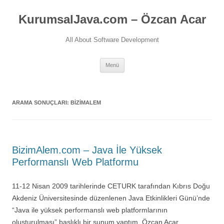
İçeriğe
atla
KurumsalJava.com – Özcan Acar
All About Software Development
Menü
ARAMA SONUÇLARI:
BIZIMALEM
BizimAlem.com – Java İle Yüksek
Performanslı Web Platformu
11-12 Nisan 2009 tarihlerinde CETURK tarafından Kıbrıs Doğu
Akdeniz Üniversitesinde düzenlenen Java Etkinlikleri Günü’nde
“Java ile yüksek performanslı web platformlarının
oluşturulması” başlıklı bir sunum yaptım. Özcan Acar