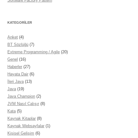
Software Factory Pattern
KATEGORILER
Anket
(4)
BT Sözlüğü
(7)
Extreme Programming / Agile
(20)
Genel
(16)
Haberler
(27)
Hayata Dair
(6)
İleri Java
(13)
Java
(19)
Java Champion
(2)
JVM Nasıl Çalışır
(8)
Kata
(5)
Kaynak Kitaplar
(8)
Kaynak Websayfalar
(1)
Kişisel Gelişim
(6)